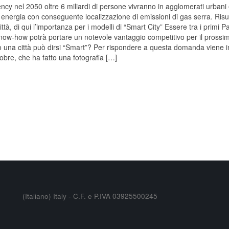
cy nel 2050 oltre 6 miliardi di persone vivranno in agglomerati urbani e
nergia con conseguente localizzazione di emissioni di gas serra. Risu
ttà, di qui l’importanza per i modelli di “Smart City” Essere tra i primi P
l know-how potrà portare un notevole vantaggio competitivo per il prossi
 una città può dirsi “Smart”? Per rispondere a questa domanda viene i
obre, che ha fatto una fotografia […]
(Italiano) Italy - C.F. e P.IVA 03925500245