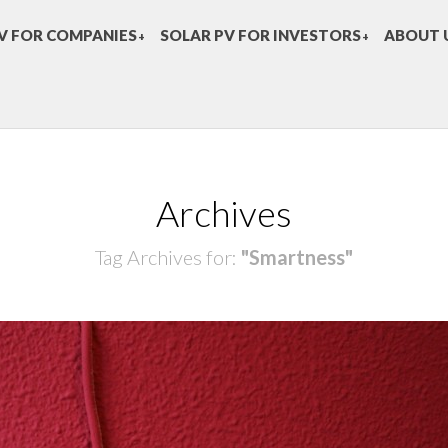
V FOR COMPANIES
SOLAR PV FOR INVESTORS
ABOUT 
+
+
Archives
Tag Archives for:
"Smartness"