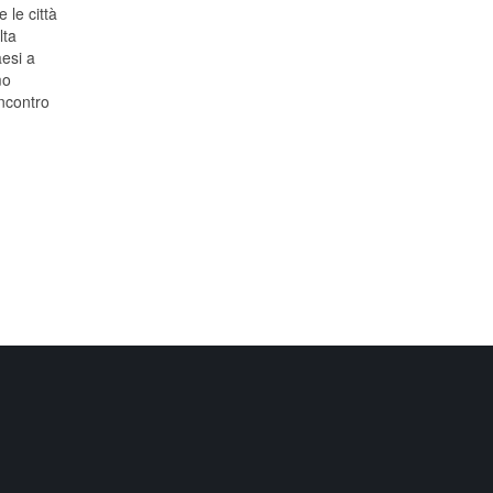
 le città
lta
aesi a
mo
ncontro