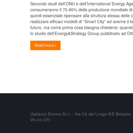
Secondo studi dell’ONU e dell’International Energy Agen
consumeranno il 70-80% della produzione mondiale di e
quindi essenziale ripensare alla struttura stessa delle ci
realizzare efficaci modelli di “Smart City” ed averne i
futuro, ma come prima cosa bisogna chiedersi: quando
lo studio dell’Energy&Strategy Group pubblicato ad Ott
Read more »
(Italiano) Encore S.r.l. - Via Cà del Luogo 8/E Bolzano
Vic.no (VI) -