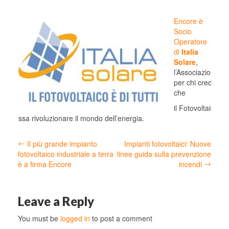
Encore è
Socio
Operatore
di
Italia
Solare
,
l’Associazione
per chi crede
che
il Fotovoltaico
possa rivoluzionare il mondo dell’energia.
←
Il più grande impianto
Impianti fotovoltaici: Nuove
fotovoltaico industriale a terra
linee guida sulla prevenzione
→
è a firma Encore
incendi
Leave a Reply
You must be
logged in
to post a comment