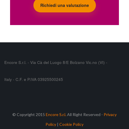
Richiedi una valutazione
Encore S.r.l. - Via Cà del Luogo 8/E Bolzano Vic.no (VI) -
Italy - C.F. e P.IVA 03925500245
© Copyright 2015
Encore S.r.l.
All Right Reserved -
Privacy
Policy
|
Cookie Policy